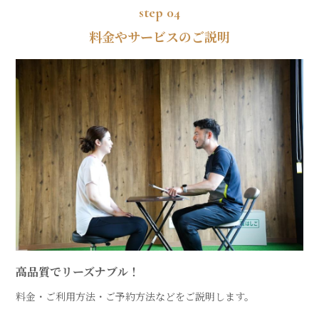
step 04
姪浜・今宿の通い放題パーソナルジム
料金やサービスのご説明
トップ
選ばれる理由
メニュー
トレーナー紹介
お客様の声
料金
入会までの流れ
よくあるご質問
アクセス
高品質でリーズナブル！
料金・ご利用方法・ご予約方法などをご説明します。
定員まで：姪浜店5名 / 今宿店3名