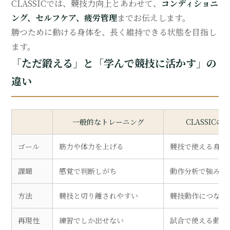
CLASSICでは、競技力向上とあわせて、
コンディショニ
ング、セルフケア、疲労管理
までお伝えします。
勝つために動ける身体を、長く維持できる状態を目指し
ます。
「ただ鍛える」と「学んで競技に活かす」の
違い
一般的なトレーニング
CLASSIC
ゴール
筋力や体力を上げる
競技で使える身体
姪浜・今宿の通い放題パーソナルジム
課題
感覚で判断しがち
動作分析で強みと
方法
競技と切り離されやすい
競技動作につなが
トップ
選ばれる理由
再現性
練習でしか出せない
試合で使える動き