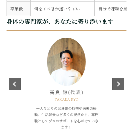
メニュー
トレーナー紹介
卒業後
何をすべきか迷いやすい
自分で課題を見つ
身体の専門家が、あなたに寄り添います
お客様の声
料金
入会までの流れ
よくあるご質問
アクセス
定員まで：姪浜店5名 / 今宿店3名
【無料】体験レッスンを予約する
髙良 諒(代表)
TAKARA RYO
一人ひとりのお身体の特徴や過去の経
験、生活背景など多くの視点から、専門
職としてプロのサポートを心がけていき
ます！