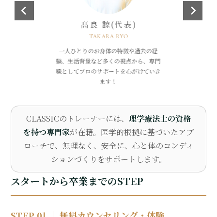
髙良 諒(代表)
TAKARA RYO
定員まで：姪浜店4名 / 今宿店3名
【無料】体験レッスンを予約する
一人ひとりのお身体の特徴や過去の経
験、生活背景など多くの視点から、専門
職としてプロのサポートを心がけていき
ます！
CLASSICのトレーナーには、
理学療法士の資格
を持つ専門家
が在籍。医学的根拠に基づいたアプ
ローチで、無理なく、安全に、心と体のコンディ
ションづくりをサポートします。
スタートから卒業までのSTEP
STEP 01 ｜ 無料カウンセリング・体験