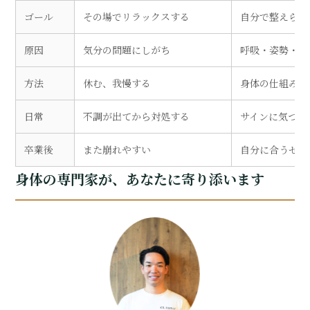
ゴール
その場でリラックスする
自分で整えられ
原因
気分の問題にしがち
呼吸・姿勢・緊
方法
休む、我慢する
身体の仕組みに
姪浜・今宿の通い放題パーソナルジム
日常
不調が出てから対処する
サインに気づき
卒業後
また崩れやすい
自分に合うセル
トップ
選ばれる理由
身体の専門家が、あなたに寄り添います
メニュー
トレーナー紹介
お客様の声
料金
入会までの流れ
よくあるご質問
アクセス