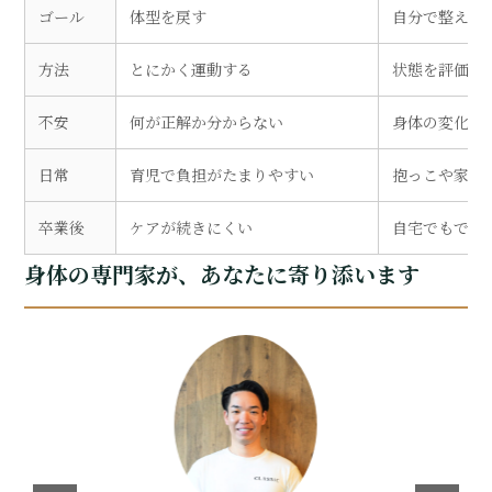
ゴール
体型を戻す
自分で整えら
方法
とにかく運動する
状態を評価し
姪浜・今宿の通い放題パーソナルジム
不安
何が正解か分からない
身体の変化と
日常
育児で負担がたまりやすい
抱っこや家事
卒業後
ケアが続きにくい
自宅でもでき
トップ
選ばれる理由
身体の専門家が、あなたに寄り添います
メニュー
トレーナー紹介
お客様の声
料金
入会までの流れ
よくあるご質問
アクセス