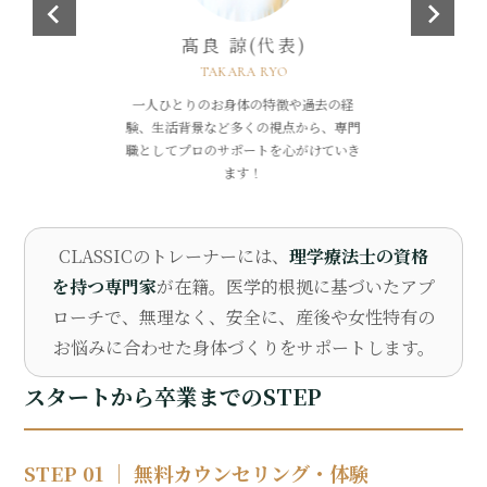
髙良 諒(代表)
定員まで：姪浜店4名 / 今宿店3名
TAKARA RYO
【無料】体験レッスンを予約する
一人ひとりのお身体の特徴や過去の経
験、生活背景など多くの視点から、専門
職としてプロのサポートを心がけていき
ます！
CLASSICのトレーナーには、
理学療法士の資格
を持つ専門家
が在籍。医学的根拠に基づいたアプ
ローチで、無理なく、安全に、産後や女性特有の
お悩みに合わせた身体づくりをサポートします。
スタートから卒業までのSTEP
STEP 01 ｜ 無料カウンセリング・体験